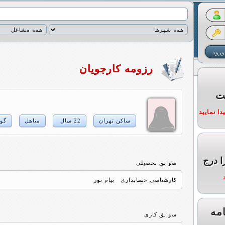
رزومه کارجویان
ت
ا نمایید
ساکن تهران
22 سال
متاهل
گوا
ا درج
سوابق تحصیلی
کارشناسی حسابداری پیام نور
مه
سوابق کاری