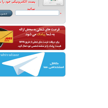
پست الکترونیکی خود را و
نمائید
*