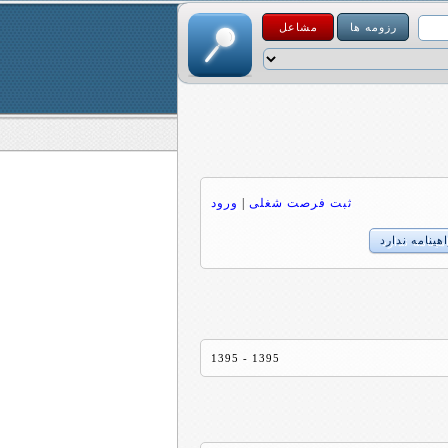
رزومه ها
مشاعل
ثبت فرصت شغلی
|
ورود
هینامه ندارد
1395 - 1395