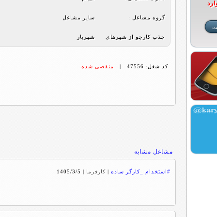
ارد
گروه مشاغل :
ساير مشاغل
جذب کارجو از شهرهای
شهریار
کد شغل: 47556 |
منقضی شده
مشاغل مشابه
#استخدام _کارگر ساده
|
کارفرما
|
1405/3/5