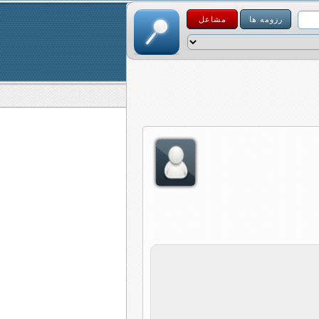
رزومه ها
مشاعل