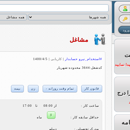
مشاغل
ت
#استخدام_نیرو حسابدار
|
کاریابی
|
1400/4/5
ا نمایید
کدشغل:3644 محدوده:شهریار
قانون کار
تمام وقت روزانه -
زن
بیمه
ا درج
ساعت کار :
از 08:00 تا 17:00
0
حداقل سابقه کار :
ماه
مه
مدرک تحصیلی :
دیپلم