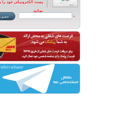
پست الکترونیکی خود را و
نمائید
*