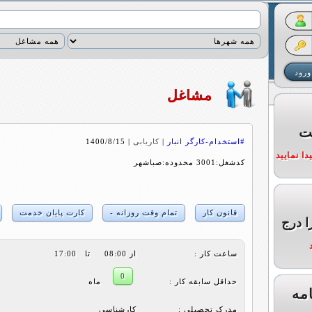
مشاغل
ت
#استخدام-کارگر انبار
|
کاریابی
|
1400/8/15
ا نمایید
کدشغل:3001 محدوده:صباشهر
قانون کار
تمام وقت روزانه -
کارت پایان خدمت
ا درج
ساعت کار :
از 08:00 تا 17:00
0
حداقل سابقه کار :
ماه
مه
مدرک تحصیلی :
کارشناسی