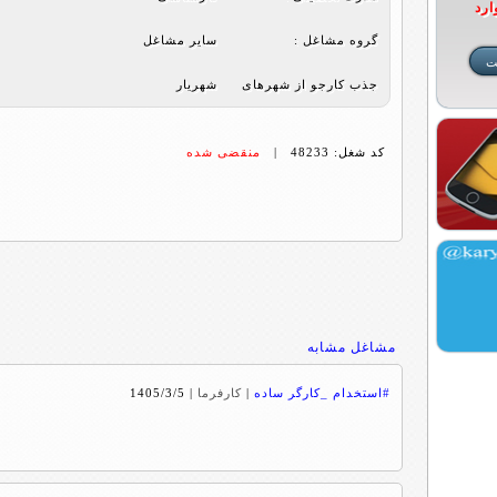
ارد
گروه مشاغل :
ساير مشاغل
جذب کارجو از شهرهای
شهریار
کد شغل: 48233 |
منقضی شده
مشاغل مشابه
#استخدام _کارگر ساده
|
کارفرما
|
1405/3/5