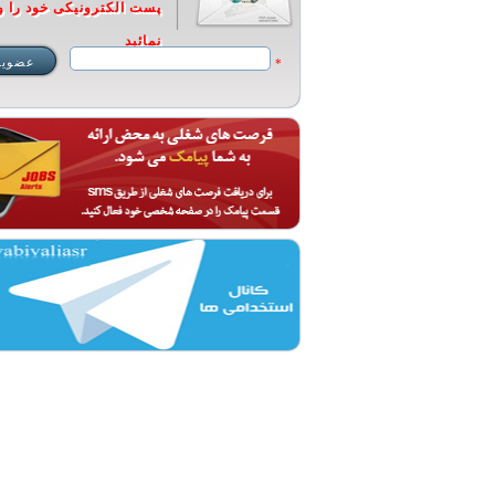
پست الکترونیکی خود را و
نمائید
*