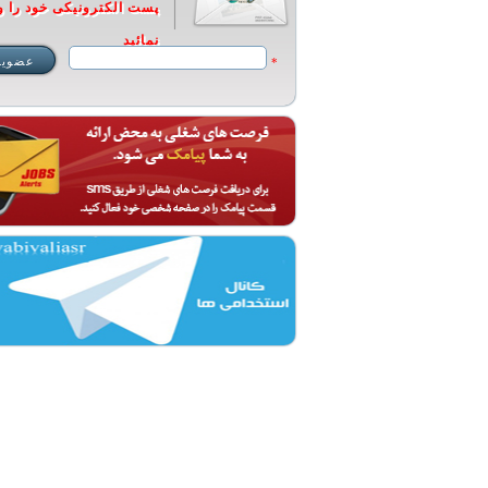
پست الکترونیکی خود را و
نمائید
*