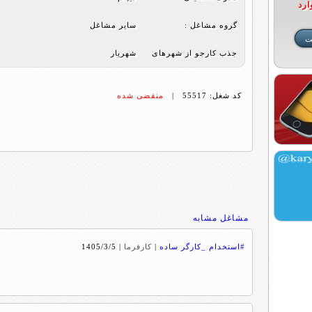
ارد
گروه مشاغل :
ساير مشاغل
جذب کارجو از شهرهای
شهریار
کد شغل: 55517 |
منقضی شده
مشاغل مشابه
#استخدام _کارگر ساده
|
کارفرما
|
1405/3/5