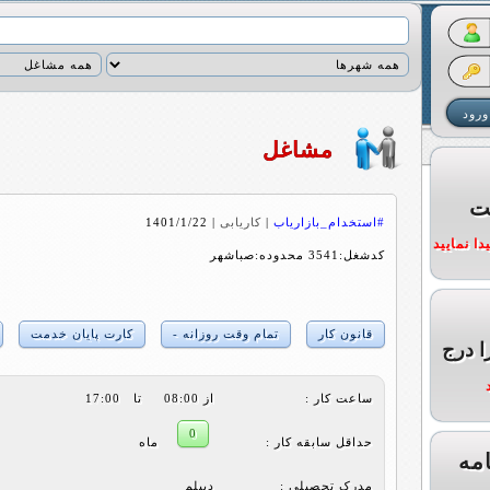
مشاغل
ت
#استخدام_بازاریاب
|
کاریابی
|
1401/1/22
ا نمایید
کدشغل:3541 محدوده:صباشهر
قانون کار
تمام وقت روزانه -
کارت پایان خدمت
ا درج
ساعت کار :
از 08:00 تا 17:00
0
حداقل سابقه کار :
ماه
مه
مدرک تحصیلی :
دیپلم