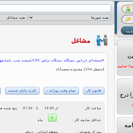
مشاغل
ت
#استخدام_اپراتور دستگاه دستگاه تراش CNC{شیفت شب_باسابقهمرتبط}
ا نمایید
کدشغل:2254 محدوده:سعیدآباد
قانون کار
تمام وقت روزانه -
کارت پایان خدمت
ا درج
ساعت کار :
از 19:00 تا 07:00 پنج شنبه هاتعطیل
0
حداقل سابقه کار :
ماه
مه
مدرک تحصیلی :
مقطع ابتدایی , دیپلم