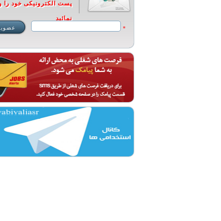
پست الکترونیکی خود را و
نمائید
*