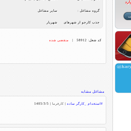
ارد
گروه مشاغل :
ساير مشاغل
جذب کارجو از شهرهای
شهریار
کد شغل: 58912 |
منقضی شده
مشاغل مشابه
#استخدام _کارگر ساده
|
کارفرما
|
1405/3/5