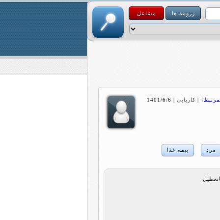
رزومه ها
مشاعل
|
کاریابی
|
1401/6/6
مرد
بیمه غذا