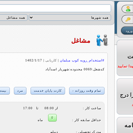
مشاغل
ت
#استخدام_رویه کوب مبلمان
|
کاریابی
|
1402/1/17
ا نمایید
کدشغل:0069 محدوده:شهریار اسدآباد
تمام وقت روزانه -
کارت پایان خدمت
مرد
بیمه
ا درج
ساعت کار :
از 08:00 تا 17:00
0
حداقل سابقه کار :
ماه
مه
مدرک تحصیلی :
دیپلم