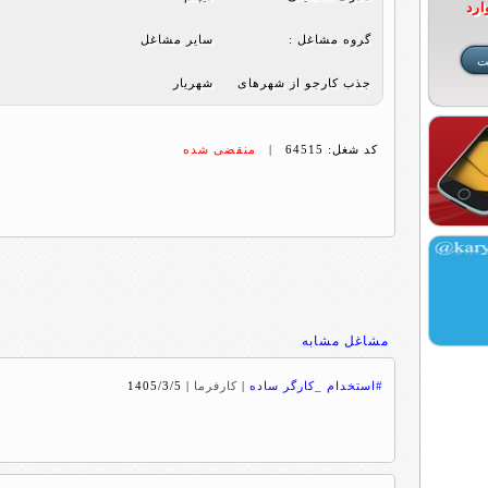
ارد
گروه مشاغل :
ساير مشاغل
جذب کارجو از شهرهای
شهریار
کد شغل: 64515 |
منقضی شده
مشاغل مشابه
#استخدام _کارگر ساده
|
کارفرما
|
1405/3/5