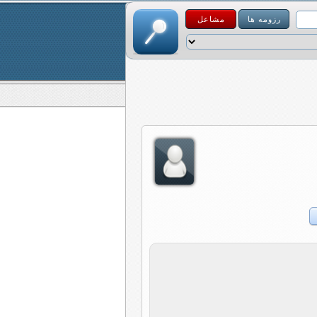
رزومه ها
مشاعل