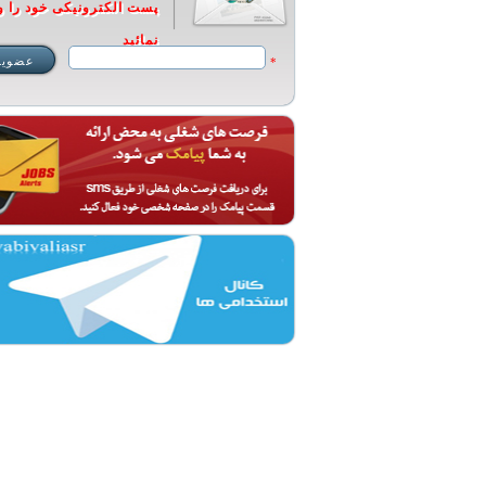
پست الکترونیکی خود را و
نمائید
*