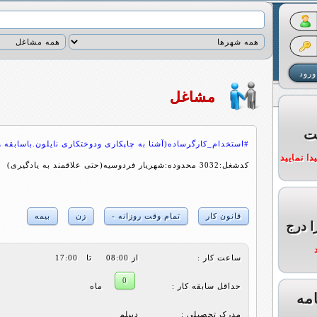
مشاغل
ت
#استخدام_کارگرساده(آشنا به چاپکاری ودوختکاری نایلون.باسابقه و
ا نمایید
کدشغل:3032 محدوده:شهریار فردوسیه(حتی علاقمند به یادگیری)
قانون کار
تمام وقت روزانه -
زن
بیمه
ا درج
ساعت کار :
از 08:00 تا 17:00
0
حداقل سابقه کار :
ماه
مه
مدرک تحصیلی :
دیپلم