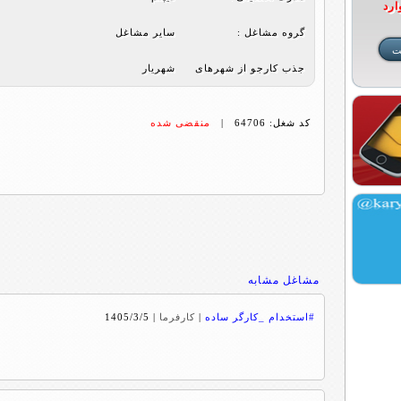
ارد
گروه مشاغل :
ساير مشاغل
جذب کارجو از شهرهای
شهریار
کد شغل: 64706 |
منقضی شده
مشاغل مشابه
#استخدام _کارگر ساده
|
کارفرما
|
1405/3/5