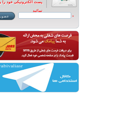
پست الکترونیکی خود را و
نمائید
*