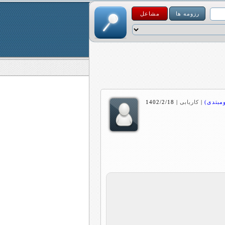
رزومه ها
مشاعل
مبتدی)
|
کاریابی
|
1402/2/18