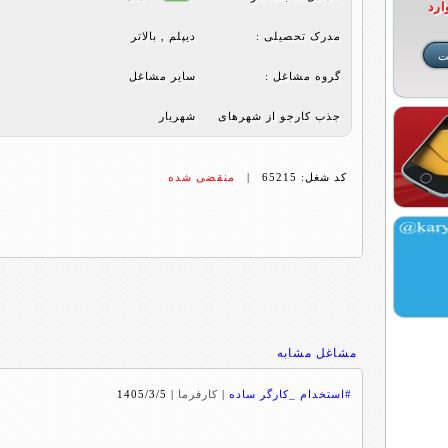
ارد
مدرک تحصیلی :
دیپلم , بالاتر
گروه مشاغل :
ساير مشاغل
جذب کارجو از شهرهای
شهریار
کد شغل: 65215 |
منقضی شده
مشاغل مشابه
#استخدام _کارگر ساده
|
کارفرما
|
1405/3/5