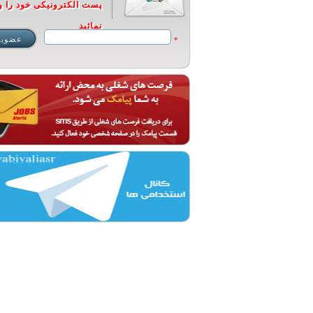
پست الکترونیکی خود را و
نمائید
*