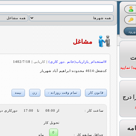
مشاغل
ت
#استخدام_بازاریاب(خانم .دور کاری)
|
کاریابی
|
1402/7/18
ا نمایید
کدشغل:4614 محدوده:ابراهیم آباد شهریار
قانون کار
تمام وقت روزانه -
زن
بیمه
ا درج
ساعت کار :
از 08:00 تا 17:00 
تحویل کار
مه
0
حداقل سابقه کار :
ماه