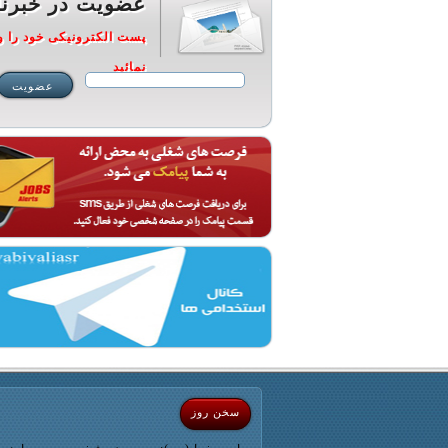
عضویت در خبرنا
پست الکترونیکی خود را و
نمائید
سخن روز