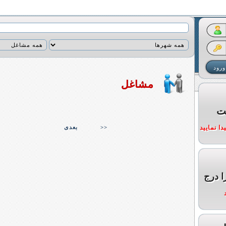
مشاغل
ت
ا نمایید
>>
بعدی
ا درج