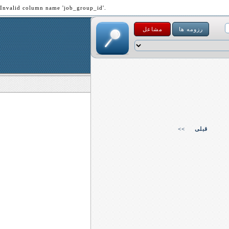
Invalid column name 'job_group_id'.
رزومه ها
مشاعل
قبلی
<<