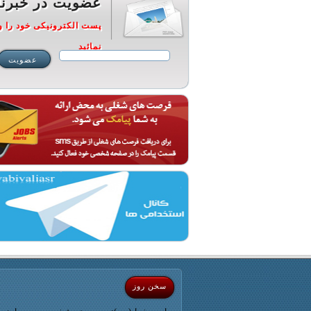
عضویت در خبرنا
پست الکترونیکی خود را و
نمائید
سخن روز