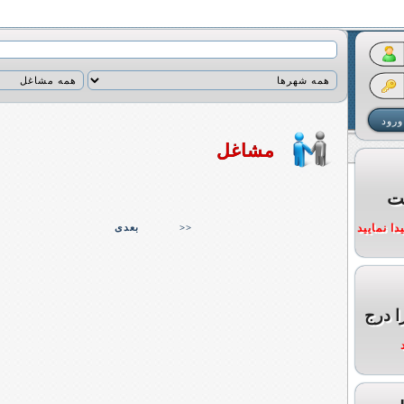
مشاغل
ت
ا نمایید
>>
بعدی
ا درج