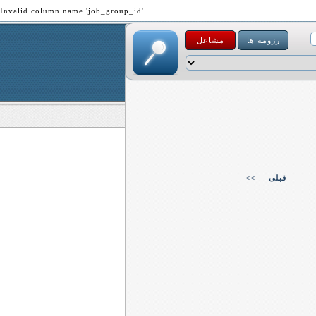
Invalid column name 'job_group_id'.
رزومه ها
مشاعل
قبلی
<<