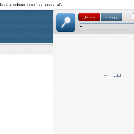
Invalid column name 'job_group_id'.
رزومه ها
مشاعل
قبلی
<<