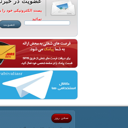
عضویت در خبرنا
پست الکترونیکی خود را و
نمائید
سخن روز