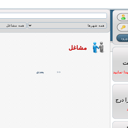
مشاغل
ت
ا نمایید
>>
بعدی
ا درج