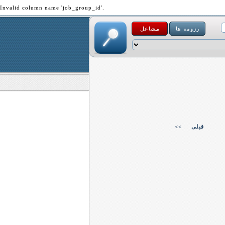
Invalid column name 'job_group_id'.
رزومه ها
مشاعل
قبلی
<<