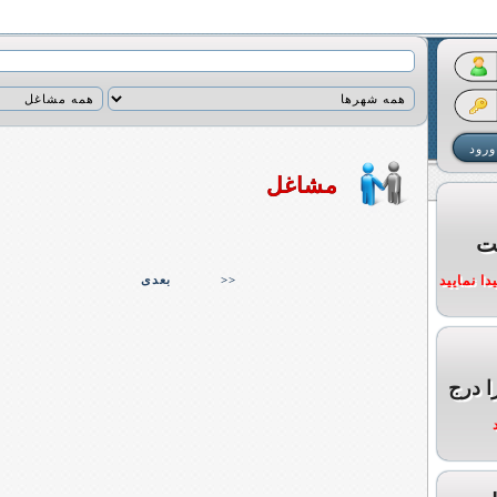
مشاغل
ت
ا نمایید
>>
بعدی
ا درج