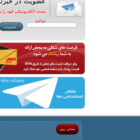
عضویت در خبرنا
پست الکترونیکی خود را و
نمائید
سخن روز